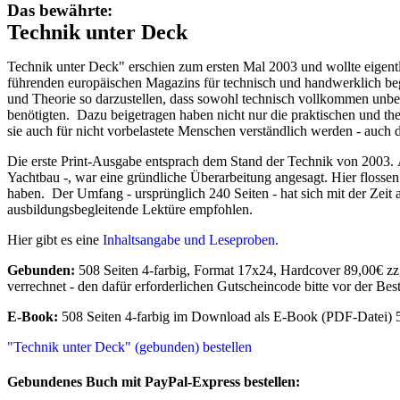
Das bewährte:
Technik unter Deck
Technik unter Deck" erschien zum ersten Mal 2003 und wollte eigentl
führenden europäischen Magazins für technisch und handwerklich be
und Theorie so darzustellen, dass sowohl technisch vollkommen unbel
benötigten. Dazu beigetragen haben nicht nur die praktischen und t
sie auch für nicht vorbelastete Menschen verständlich werden - auch 
Die erste Print-Ausgabe entsprach dem Stand der Technik von 2003. 
Yachtbau -, war eine gründliche Überarbeitung angesagt. Hier floss
haben. Der Umfang - ursprünglich 240 Seiten - hat sich mit der Zeit
ausbildungsbegleitende Lektüre empfohlen.
Hier gibt es eine
Inhaltsangabe und Leseproben.
Gebunden:
508 Seiten 4-farbig, Format 17x24, Hardcover 89,00€ zzg
verrechnet - den dafür erforderlichen Gutscheincode bitte vor der Best
E-Book:
508 Seiten 4-farbig im Download als E-Book (PDF-Datei) 
"Technik unter Deck" (gebunden) bestellen
Gebundenes Buch mit PayPal-Express bestellen: