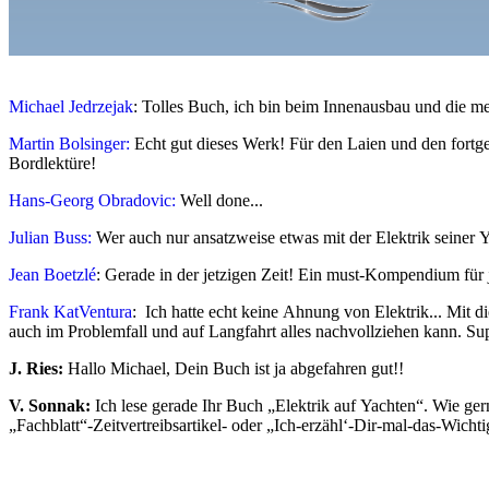
Michael Jedrzejak
: Tolles Buch, ich bin beim Innenausbau und die mei
Martin Bolsinger:
Echt gut dieses Werk! Für den Laien und den fortge
Bordlektüre!
Hans-Georg Obradovic:
Well done...
Julian Buss:
Wer auch nur ansatzweise etwas mit der Elektrik seiner Ya
Jean Boetzlé
‎:
Gerade in der jetzigen Zeit! Ein must-Kompendium für j
Frank KatVentura
: Ich hatte echt keine Ahnung von Elektrik...
Mit d
auch im Problemfall und auf Langfahrt alles nachvollziehen kann. S
J. Ries:
Hallo Michael,
Dein Buch ist ja abgefahren gut!!
V. Sonnak:
Ich lese gerade Ihr Buch „Elektrik auf Yachten“. Wie ge
„Fachblatt“-Zeitvertreibsartikel- oder „Ich-erzähl‘-Dir-mal-das-Wich