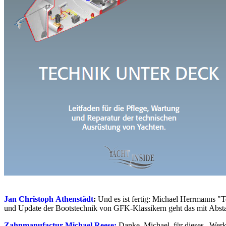
Jan Christoph Athenstädt
:
Und es ist fertig: Michael Herrmanns "T
und Update der Bootstechnik von GFK-Klassikern geht das mit Absta
Zahnmanufactur Michael Reese:
Danke, Michael, für dieses „Werk