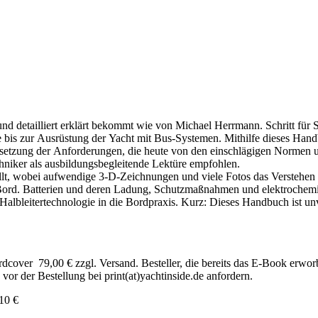
und detailliert erklärt bekommt wie von Michael Herrmann. Schritt für S
bis zur Ausrüstung der Yacht mit Bus-Systemen. Mithilfe dieses Handb
tzung der Anforderungen, die heute von den einschlägigen Normen und 
hniker als ausbildungsbegleitende Lektüre empfohlen.
t, wobei aufwendige 3-D-Zeichnungen und viele Fotos das Verstehen erl
Bord. Batterien und deren Ladung, Schutzmaßnahmen und elektrochemis
lbleitertechnologie in die Bordpraxis. Kurz: Dieses Handbuch ist unve
cover 79,00 € zzgl. Versand. Besteller, die bereits das E-Book erwor
vor der Bestellung bei print(at)yachtinside.de anfordern.
10 €