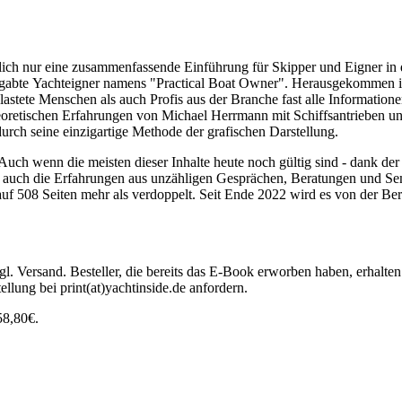
ich nur eine zusammenfassende Einführung für Skipper und Eigner in di
gabte Yachteigner namens "Practical Boat Owner". Herausgekommen ist
astete Menschen als auch Profis aus der Branche fast alle Information
heoretischen Erfahrungen von Michael Herrmann mit Schiffsantrieben 
durch seine einzigartige Methode der grafischen Darstellung.
Auch wenn die meisten dieser Inhalte heute noch gültig sind - dank d
en auch die Erfahrungen aus unzähligen Gesprächen, Beratungen und S
 auf 508 Seiten mehr als verdoppelt. Seit Ende 2022 wird es von der Be
l. Versand. Besteller, die bereits das E-Book erworben haben, erhalte
ellung bei print(at)yachtinside.de anfordern.
58,80€.