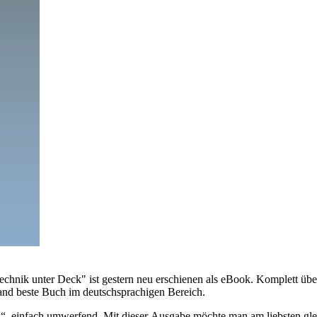
echnik unter Deck" ist gestern neu erschienen als eBook. Komplett übe
nd beste Buch im deutschsprachigen Bereich.
“, einfach umwerfend. Mit dieser Ausgabe möchte man am liebsten gle