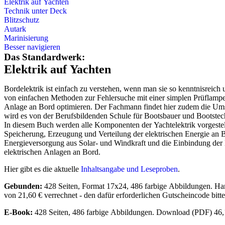
Elektrik auf Yachten
Technik unter Deck
Blitzschutz
Autark
Marinisierung
Besser navigieren
Das Standardwerk:
Elektrik auf Yachten
Bordelektrik ist einfach zu verstehen, wenn man sie so kenntnisreich 
von einfachen Methoden zur Fehlersuche mit einer simplen Prüflampe 
Anlage an Bord optimieren. Der Fachmann findet hier zudem die Umse
wird es von der Berufsbildenden Schule für Bootsbauer und Bootstec
In diesem Buch werden alle Komponenten der Yachtelektrik vorgestell
Speicherung, Erzeugung und Verteilung der elektrischen Energie an 
Energieversorgung aus Solar- und Windkraft und die Einbindung der Ha
elektrischen Anlagen an Bord.
Hier gibt es die aktuelle
Inhaltsangabe und Leseproben
.
Gebunden:
428 Seiten, Format 17x24, 486 farbige Abbildungen. Hard
von 21,60 € verrechnet - den dafür erforderlichen Gutscheincode bitte 
E-Book:
428 Seiten, 486 farbige Abbildungen. Download (PDF) 46,